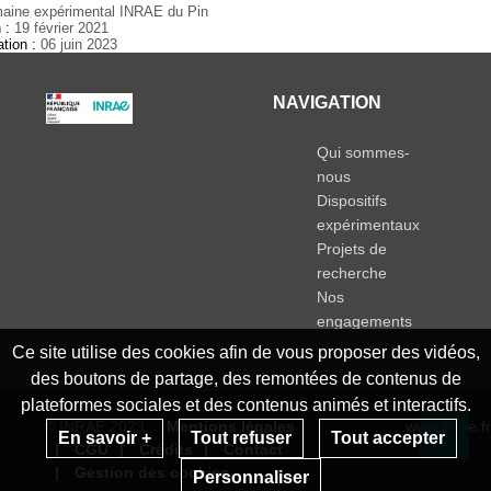
aine expérimental INRAE du Pin
n :
19 février 2021
ation :
06 juin 2023
NAVIGATION
Qui sommes-
nous
Dispositifs
expérimentaux
Projets de
recherche
Nos
engagements
Ce site utilise des cookies afin de vous proposer des vidéos,
des boutons de partage, des remontées de contenus de
plateformes sociales et des contenus animés et interactifs.
© INRAE 2023
Mentions légales
www.inrae.fr
En savoir +
Tout refuser
Tout accepter
CGU
Crédits
Contact
Re
Gestion des cookies
Personnaliser