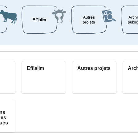
Effialim
Autres projets
Arc
ons
ues
ques